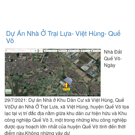
Dự Án Nhà Ở Trại Lựa- Việt Hùng- Quế
Võ
Nhà Đất
Quế Võ-
Ngày
29/7/2021: Dự án Nhà ở Khu Dân Cư xã Việt Hùng, Quế
VõDự án Nhà Ở Trại Lưa, xã Việt Hùng, huyện Quế Võ tọa
lạc tại vị trí đắc địa nằm giữa khu dân cư hiện hữu và Khu
công nghiệp Quế Võ 3, một trong những khu công nghiệp
được quy hoạch lớn nhất của huyện Quế Võ tính đến thời
điểm này.Không những vậy dự