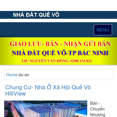
dongktc@gmail.com
|
MENU
0388.153.811
TOGGLE
Previous
Nex
NAVIGAT
Home
du-an
Chung Cư- Nhà Ở Xã Hội Quế Võ
HillView
Bán -
Chuyển
Nhượng