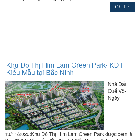
Chi tiết
Khu Đô Thị Him Lam Green Park- KĐT
Kiểu Mẫu tại Bắc Ninh
Nhà Đất
Quế Võ-
Ngày
13/11/2020:Khu Đô Thị Him Lam Green Park được xem là