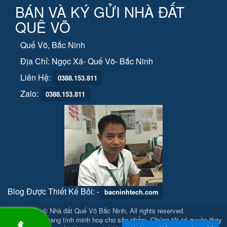
BÁN VÀ KÝ GỬI NHÀ ĐẤT
QUÊ VÕ
Quế Võ, Bắc Ninh
Địa Chỉ: Ngọc Xá- Quế Võ- Bắc Ninh
Liên Hệ:
0388.153.811
Zalo:
0388.153.811
Blog Được Thiết Kế Bỏi:
-
bacninhtech.com
© Nhà đất Quế Võ Bắc Ninh, All rights reserved.
Hình ảnh chỉ mang tính minh hoạ cho sản phẩm. Chúng tôi có quyền thay